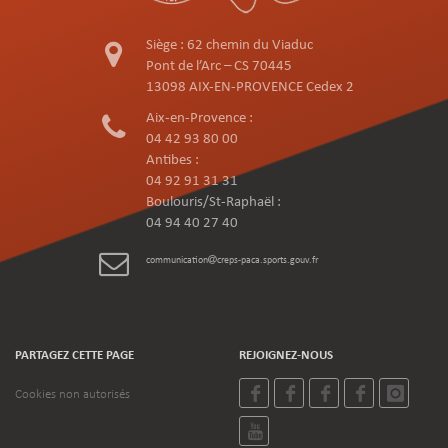
Siège : 62 chemin du Viaduc
Pont de l’Arc – CS 70445
13098 AIX-EN-PROVENCE Cedex 2
Aix-en-Provence :
04 42 93 80 00
Antibes :
04 92 91 31 31
Boulouris/St-Raphaël :
04 94 40 27 40
communication
creps-paca.sports.gouv.fr
PARTAGEZ CETTE PAGE
REJOIGNEZ-NOUS
Cookies non autorisés