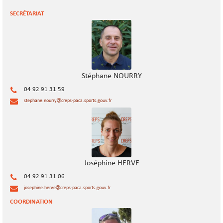
SECRÉTARIAT
Stéphane NOURRY
04 92 91 31 59
stephane.nourry
creps-paca.sports.gouv.fr
Joséphine HERVE
04 92 91 31 06
josephine.herve
creps-paca.sports.gouv.fr
COORDINATION