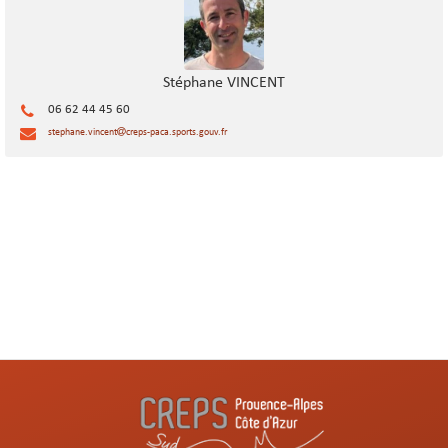
Stéphane VINCENT
06 62 44 45 60
stephane.vincent
creps-paca.sports.gouv.fr