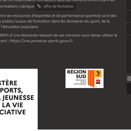
z les correspondants formations avec les numéros directs dans les
nformations rubrique
offre de formation
tre de ressources d’expertise et de performance sportive) sont des
 publics locaux de formation dans les domaines du sport, de la
 l’éducation populaire.
 CREPS d’une demande relevant de ses missions vous devez utiliser le
vant :
https://sve.jeunesse-sports.gouv.fr