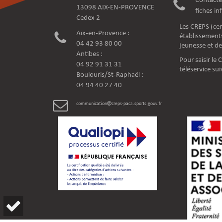
Contacte
13098 AIX-EN-PROVENCE
fiches i
Cedex 2
Les CREPS (cen
Aix-en-Provence :
établissements
04 42 93 80 00
jeunesse et de
Antibes :
Pour saisir le
04 92 91 31 31
téléservice sui
Boulouris/St-Raphaël :
04 94 40 27 40
communication
creps-paca.sports.gouv.fr