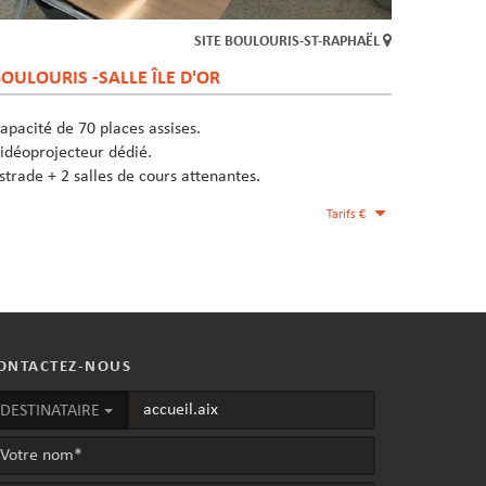
SITE BOULOURIS-ST-RAPHAËL
OULOURIS -SALLE ÎLE D'OR
apacité de 70 places assises.
idéoprojecteur dédié.
strade + 2 salles de cours attenantes.
Tarifs €
ONTACTEZ-NOUS
DESTINATAIRE