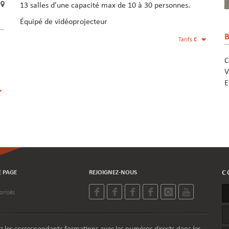
S
13 salles d’une capacité max de 10 à 30 personnes.
Équipé de vidéoprojecteur
B
Tarifs €
C
V
E
E PAGE
REJOIGNEZ-NOUS
C
orisés