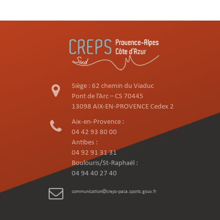
Siège : 62 chemin du Viaduc
Pont de l’Arc – CS 70445
13098 AIX-EN-PROVENCE Cedex 2
Aix-en-Provence :
04 42 93 80 00
Antibes :
04 92 91 31 31
Boulouris/St-Raphaël :
04 94 40 27 40
communication
creps-paca.sports.gouv.fr