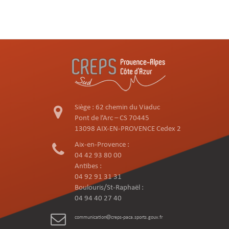
Siège : 62 chemin du Viaduc
Pont de l’Arc – CS 70445
13098 AIX-EN-PROVENCE Cedex 2
Aix-en-Provence :
04 42 93 80 00
Antibes :
04 92 91 31 31
Boulouris/St-Raphaël :
04 94 40 27 40
communication
creps-paca.sports.gouv.fr