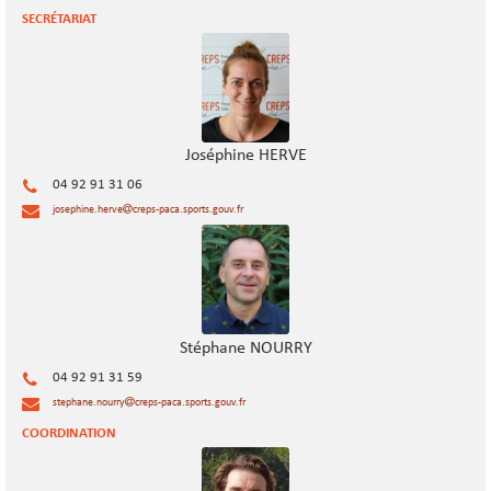
SECRÉTARIAT
Joséphine HERVE
04 92 91 31 06
josephine.herve
creps-paca.sports.gouv.fr
Stéphane NOURRY
04 92 91 31 59
stephane.nourry
creps-paca.sports.gouv.fr
COORDINATION