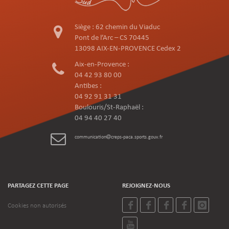
Siège : 62 chemin du Viaduc
Pont de l’Arc – CS 70445
13098 AIX-EN-PROVENCE Cedex 2
Aix-en-Provence :
04 42 93 80 00
Antibes :
04 92 91 31 31
Boulouris/St-Raphaël :
04 94 40 27 40
communication
creps-paca.sports.gouv.fr
PARTAGEZ CETTE PAGE
REJOIGNEZ-NOUS
Cookies non autorisés