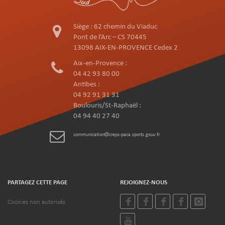
Siège : 62 chemin du Viaduc
Pont de l’Arc – CS 70445
13098 AIX-EN-PROVENCE Cedex 2
Aix-en-Provence :
04 42 93 80 00
Antibes :
04 92 91 31 31
Boulouris/St-Raphaël :
04 94 40 27 40
communication
creps-paca.sports.gouv.fr
PARTAGEZ CETTE PAGE
REJOIGNEZ-NOUS
Cookies non autorisés