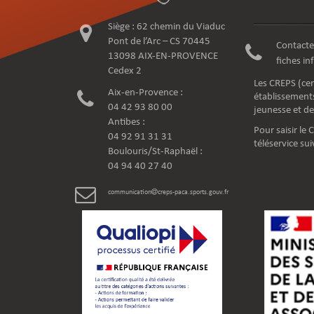
Siège : 62 chemin du Viaduc
Pont de l’Arc – CS 70445
Contacte
13098 AIX-EN-PROVENCE
fiches i
Cedex 2
Les CREPS (cen
Aix-en-Provence :
établissements
04 42 93 80 00
jeunesse et de
Antibes :
Pour saisir le
04 92 91 31 31
téléservice sui
Boulouris/St-Raphaël :
04 94 40 27 40
communication
creps-paca.sports.gouv.fr