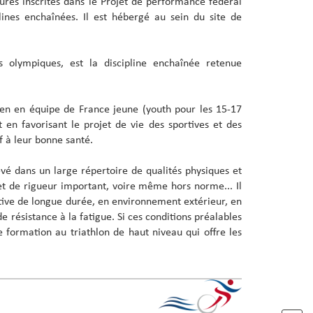
ctures inscrites dans le Projet de performance fédéral
lines enchaînées. Il est hébergé au sein du site de
s olympiques, est la discipline enchaînée retenue
ntien en équipe de France jeune (youth pour les 15-17
 en favorisant le projet de vie des sportives et des
if à leur bonne santé.
é dans un large répertoire de qualités physiques et
t de rigueur important, voire même hors norme... Il
tive de longue durée, en environnement extérieur, en
e résistance à la fatigue. Si ces conditions préalables
e formation au triathlon de haut niveau qui offre les