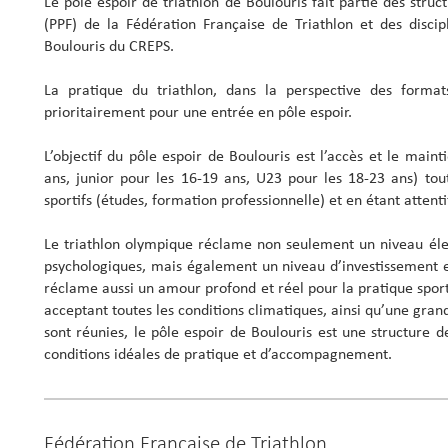
Le pôle espoir de triathlon de Boulouris fait partie des stru
(PPF) de la Fédération Française de Triathlon et des discip
Boulouris du CREPS.
La pratique du triathlon, dans la perspective des format
prioritairement pour une entrée en pôle espoir.
L’objectif du pôle espoir de Boulouris est l’accès et le mai
ans, junior pour les 16-19 ans, U23 pour les 18-23 ans) tout
sportifs (études, formation professionnelle) et en étant attent
Le triathlon olympique réclame non seulement un niveau élev
psychologiques, mais également un niveau d’investissement e
réclame aussi un amour profond et réel pour la pratique spor
acceptant toutes les conditions climatiques, ainsi qu’une grand
sont réunies, le pôle espoir de Boulouris est une structure d
conditions idéales de pratique et d’accompagnement.
Fédération Française de Triathlon